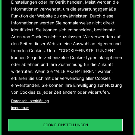
Einstellungen oder Ihr Gerät handeln. Meist werden die
Informationen verwendet, um die erwartungsgemäße
Funktion der Website zu gewährleisten. Durch diese
Informationen werden Sie normalerweise nicht direkt
identifiziert. Sie können sich entscheiden, bestimmte
75 Jahre Montbéliard
Arten von Cookies nicht zuzulassen. Wir verwenden auf
den Seiten dieser Website eine Auswahl an eigenen und
und Ludwigsburg
fremden Cookies. Unter "COOKIE-EINSTELLUNGEN"
können Sie jederzeit einzelne Cookie-Typen akzeptieren
oder ablehnen und Ihre Zustimmung für die Zukunft
Entwicklung der ersten deutsch-französischen
widerrufen. Wenn Sie "ALLE AKZEPTIEREN" wählen,
Städtepartnerschaft von 1950 – 2025
erklären Sie sich mit der Verwendung aller Cookies
einverstanden. Sie können Ihre Einwilligung zur Nutzung
von Cookies zu jeder Zeit ändern oder widerrufen.
Datenschutzerklärung
Impressum
75 JAHRE MONTBÉLIARD UND
LUDWIGSBURG
01
DIE „INFRASTRUKTUR
COOKIE-EINSTELLUNGEN
DER DEUTSCH-
FRANZÖSISCHEN
BEZIEHUNGEN“