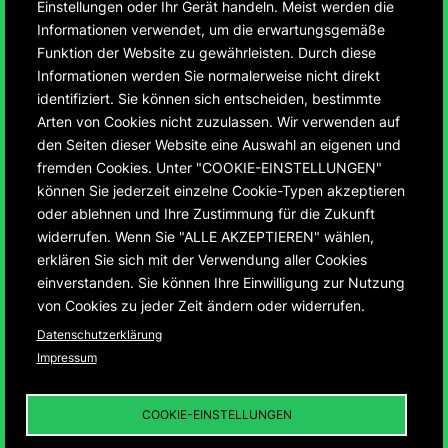
Einstellungen oder Ihr Gerät handeln. Meist werden die
Informationen verwendet, um die erwartungsgemäße
Funktion der Website zu gewährleisten. Durch diese
Informationen werden Sie normalerweise nicht direkt
identifiziert. Sie können sich entscheiden, bestimmte
75 Jahre Montbéliard
Arten von Cookies nicht zuzulassen. Wir verwenden auf
den Seiten dieser Website eine Auswahl an eigenen und
und Ludwigsburg
fremden Cookies. Unter "COOKIE-EINSTELLUNGEN"
können Sie jederzeit einzelne Cookie-Typen akzeptieren
oder ablehnen und Ihre Zustimmung für die Zukunft
Entwicklung der ersten deutsch-französischen
widerrufen. Wenn Sie "ALLE AKZEPTIEREN" wählen,
Städtepartnerschaft von 1950 – 2025
erklären Sie sich mit der Verwendung aller Cookies
einverstanden. Sie können Ihre Einwilligung zur Nutzung
von Cookies zu jeder Zeit ändern oder widerrufen.
Datenschutzerklärung
Impressum
75 JAHRE MONTBÉLIARD UND
LUDWIGSBURG
01
DIE „INFRASTRUKTUR
COOKIE-EINSTELLUNGEN
DER DEUTSCH-
FRANZÖSISCHEN
BEZIEHUNGEN“