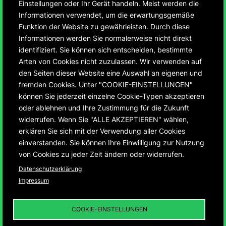
Einstellungen oder Ihr Gerät handeln. Meist werden die
Informationen verwendet, um die erwartungsgemäße
Funktion der Website zu gewährleisten. Durch diese
Informationen werden Sie normalerweise nicht direkt
identifiziert. Sie können sich entscheiden, bestimmte
75 Jahre Montbéliard
Arten von Cookies nicht zuzulassen. Wir verwenden auf
den Seiten dieser Website eine Auswahl an eigenen und
und Ludwigsburg
fremden Cookies. Unter "COOKIE-EINSTELLUNGEN"
können Sie jederzeit einzelne Cookie-Typen akzeptieren
oder ablehnen und Ihre Zustimmung für die Zukunft
Entwicklung der ersten deutsch-französischen
widerrufen. Wenn Sie "ALLE AKZEPTIEREN" wählen,
Städtepartnerschaft von 1950 – 2025
erklären Sie sich mit der Verwendung aller Cookies
einverstanden. Sie können Ihre Einwilligung zur Nutzung
von Cookies zu jeder Zeit ändern oder widerrufen.
Datenschutzerklärung
Impressum
75 JAHRE MONTBÉLIARD UND
LUDWIGSBURG
01
DIE „INFRASTRUKTUR
COOKIE-EINSTELLUNGEN
DER DEUTSCH-
FRANZÖSISCHEN
BEZIEHUNGEN“