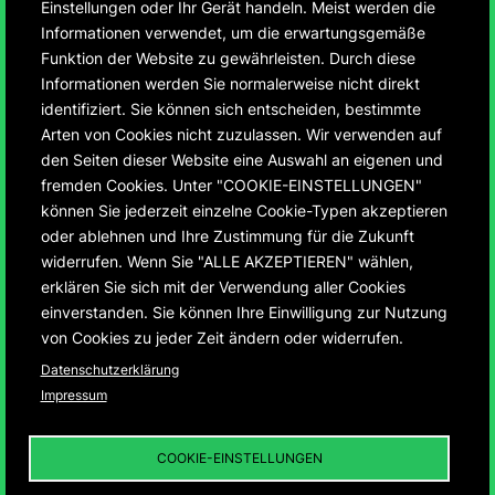
Einstellungen oder Ihr Gerät handeln. Meist werden die
Informationen verwendet, um die erwartungsgemäße
Funktion der Website zu gewährleisten. Durch diese
Informationen werden Sie normalerweise nicht direkt
identifiziert. Sie können sich entscheiden, bestimmte
75 Jahre Montbéliard
Arten von Cookies nicht zuzulassen. Wir verwenden auf
den Seiten dieser Website eine Auswahl an eigenen und
und Ludwigsburg
fremden Cookies. Unter "COOKIE-EINSTELLUNGEN"
können Sie jederzeit einzelne Cookie-Typen akzeptieren
oder ablehnen und Ihre Zustimmung für die Zukunft
Entwicklung der ersten deutsch-französischen
widerrufen. Wenn Sie "ALLE AKZEPTIEREN" wählen,
Städtepartnerschaft von 1950 – 2025
erklären Sie sich mit der Verwendung aller Cookies
einverstanden. Sie können Ihre Einwilligung zur Nutzung
von Cookies zu jeder Zeit ändern oder widerrufen.
Datenschutzerklärung
Impressum
75 JAHRE MONTBÉLIARD UND
LUDWIGSBURG
01
DIE „INFRASTRUKTUR
COOKIE-EINSTELLUNGEN
DER DEUTSCH-
FRANZÖSISCHEN
BEZIEHUNGEN“