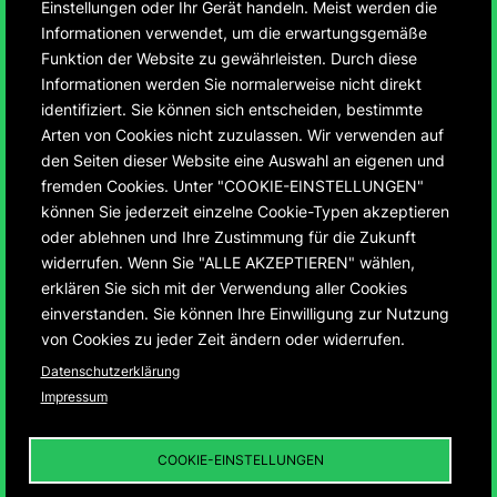
Einstellungen oder Ihr Gerät handeln. Meist werden die
Informationen verwendet, um die erwartungsgemäße
Funktion der Website zu gewährleisten. Durch diese
Informationen werden Sie normalerweise nicht direkt
identifiziert. Sie können sich entscheiden, bestimmte
75 Jahre Montbéliard
Arten von Cookies nicht zuzulassen. Wir verwenden auf
den Seiten dieser Website eine Auswahl an eigenen und
und Ludwigsburg
fremden Cookies. Unter "COOKIE-EINSTELLUNGEN"
können Sie jederzeit einzelne Cookie-Typen akzeptieren
oder ablehnen und Ihre Zustimmung für die Zukunft
Entwicklung der ersten deutsch-französischen
widerrufen. Wenn Sie "ALLE AKZEPTIEREN" wählen,
Städtepartnerschaft von 1950 – 2025
erklären Sie sich mit der Verwendung aller Cookies
einverstanden. Sie können Ihre Einwilligung zur Nutzung
von Cookies zu jeder Zeit ändern oder widerrufen.
Datenschutzerklärung
Impressum
75 JAHRE MONTBÉLIARD UND
LUDWIGSBURG
01
DIE „INFRASTRUKTUR
COOKIE-EINSTELLUNGEN
DER DEUTSCH-
FRANZÖSISCHEN
BEZIEHUNGEN“