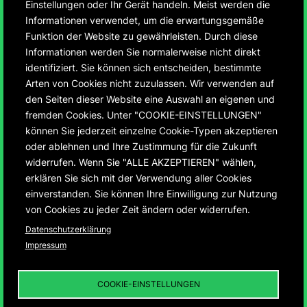
Einstellungen oder Ihr Gerät handeln. Meist werden die
Informationen verwendet, um die erwartungsgemäße
Funktion der Website zu gewährleisten. Durch diese
Informationen werden Sie normalerweise nicht direkt
identifiziert. Sie können sich entscheiden, bestimmte
75 Jahre Montbéliard
Arten von Cookies nicht zuzulassen. Wir verwenden auf
den Seiten dieser Website eine Auswahl an eigenen und
und Ludwigsburg
fremden Cookies. Unter "COOKIE-EINSTELLUNGEN"
können Sie jederzeit einzelne Cookie-Typen akzeptieren
oder ablehnen und Ihre Zustimmung für die Zukunft
Entwicklung der ersten deutsch-französischen
widerrufen. Wenn Sie "ALLE AKZEPTIEREN" wählen,
Städtepartnerschaft von 1950 – 2025
erklären Sie sich mit der Verwendung aller Cookies
einverstanden. Sie können Ihre Einwilligung zur Nutzung
von Cookies zu jeder Zeit ändern oder widerrufen.
Datenschutzerklärung
Impressum
75 JAHRE MONTBÉLIARD UND
LUDWIGSBURG
01
DIE „INFRASTRUKTUR
COOKIE-EINSTELLUNGEN
DER DEUTSCH-
FRANZÖSISCHEN
BEZIEHUNGEN“