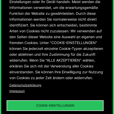
Einstellungen oder Ihr Gerät handeln. Meist werden die
Informationen verwendet, um die erwartungsgemäße
Funktion der Website zu gewährleisten. Durch diese
Informationen werden Sie normalerweise nicht direkt
identifiziert. Sie können sich entscheiden, bestimmte
75 Jahre Montbéliard
Arten von Cookies nicht zuzulassen. Wir verwenden auf
den Seiten dieser Website eine Auswahl an eigenen und
und Ludwigsburg
fremden Cookies. Unter "COOKIE-EINSTELLUNGEN"
können Sie jederzeit einzelne Cookie-Typen akzeptieren
oder ablehnen und Ihre Zustimmung für die Zukunft
Entwicklung der ersten deutsch-französischen
widerrufen. Wenn Sie "ALLE AKZEPTIEREN" wählen,
Städtepartnerschaft von 1950 – 2025
erklären Sie sich mit der Verwendung aller Cookies
einverstanden. Sie können Ihre Einwilligung zur Nutzung
von Cookies zu jeder Zeit ändern oder widerrufen.
Datenschutzerklärung
Impressum
75 JAHRE MONTBÉLIARD UND
LUDWIGSBURG
01
DIE „INFRASTRUKTUR
COOKIE-EINSTELLUNGEN
DER DEUTSCH-
FRANZÖSISCHEN
BEZIEHUNGEN“