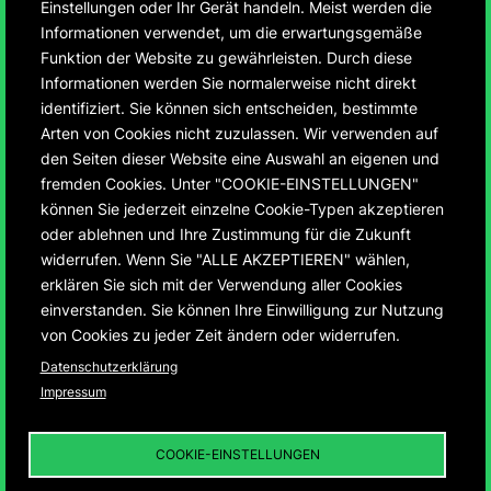
Einstellungen oder Ihr Gerät handeln. Meist werden die
Informationen verwendet, um die erwartungsgemäße
Funktion der Website zu gewährleisten. Durch diese
Informationen werden Sie normalerweise nicht direkt
identifiziert. Sie können sich entscheiden, bestimmte
75 Jahre Montbéliard
Arten von Cookies nicht zuzulassen. Wir verwenden auf
den Seiten dieser Website eine Auswahl an eigenen und
und Ludwigsburg
fremden Cookies. Unter "COOKIE-EINSTELLUNGEN"
können Sie jederzeit einzelne Cookie-Typen akzeptieren
oder ablehnen und Ihre Zustimmung für die Zukunft
Entwicklung der ersten deutsch-französischen
widerrufen. Wenn Sie "ALLE AKZEPTIEREN" wählen,
Städtepartnerschaft von 1950 – 2025
erklären Sie sich mit der Verwendung aller Cookies
einverstanden. Sie können Ihre Einwilligung zur Nutzung
von Cookies zu jeder Zeit ändern oder widerrufen.
Datenschutzerklärung
Impressum
75 JAHRE MONTBÉLIARD UND
LUDWIGSBURG
01
DIE „INFRASTRUKTUR
COOKIE-EINSTELLUNGEN
DER DEUTSCH-
FRANZÖSISCHEN
BEZIEHUNGEN“